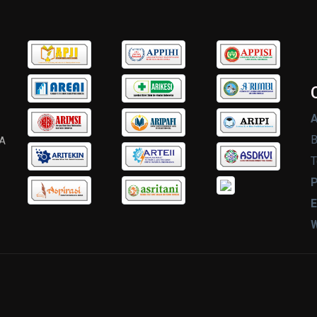
A
B
A
T
P
E
W