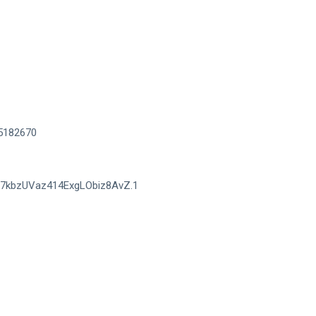
05182670
uY7kbzUVaz414ExgLObiz8AvZ.1