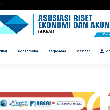
4:21
binar
Konsorsium
Kerjasama
Member
Log
k semua kalangan