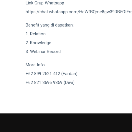
Link Grup Whatsapp
https://chat.whatsapp.com/HeWfBQme8gw39RB5OtFs
Benefit yang di dapatkan:
1. Relation
2. Knowledge
3. Webinar Record
More Info
+62 899 2521 412 (Fardan)
+62 821 3696 9859 (Devi)