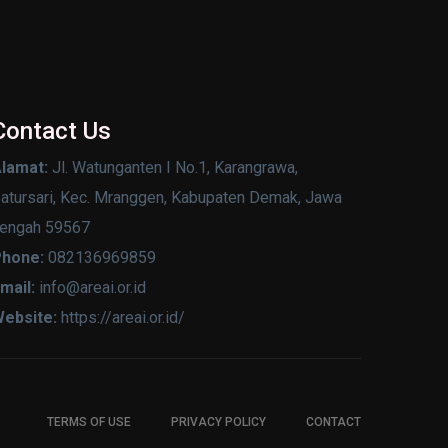
Contact Us
lamat:
Jl. Watunganten I No.1, Karangrawa,
atursari, Kec. Mranggen, Kabupaten Demak, Jawa
engah 59567
hone:
082136969859
mail:
info@areai.or.id
ebsite:
https://areai.or.id/
TERMS OF USE
PRIVACY POLICY
CONTACT