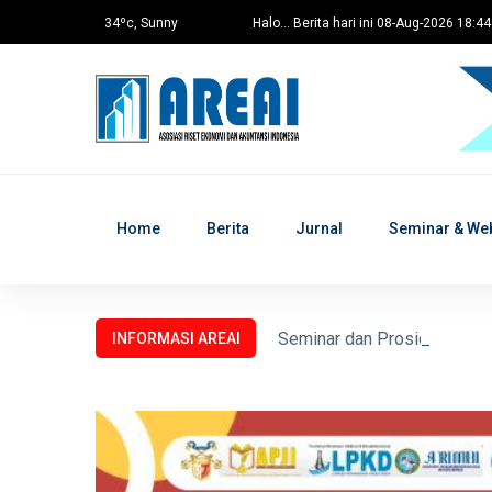
34ºc, Sunny
Halo... Berita hari ini 08-Aug-2026 18:4
Home
Berita
Jurnal
Seminar & We
Seminar dan Prosiding untu
INFORMASI AREAI