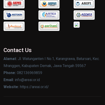
Contact Us
Alamat:
Jl. Watunganten I No.1, Karangrawa, Batursari, Kec.
Mranggen, Kabupaten Demak, Jawa Tengah 59567
Phone:
082136969859
Email:
info@areai.or.id
Website:
https://areai.or.id/