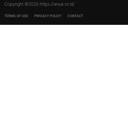
Copyright ©
2026 https://areai.or.id/
TERMS OF USE
PRIVACY POLICY
CONTACT