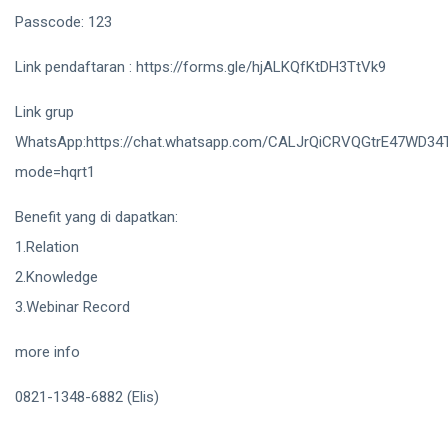
Passcode: 123
Link pendaftaran : https://forms.gle/hjALKQfKtDH3TtVk9
Link grup
WhatsApp:https://chat.whatsapp.com/CALJrQiCRVQGtrE47WD34
mode=hqrt1
Benefit yang di dapatkan:
1.Relation
2.Knowledge
3.Webinar Record
more info
0821-1348-6882 (Elis)