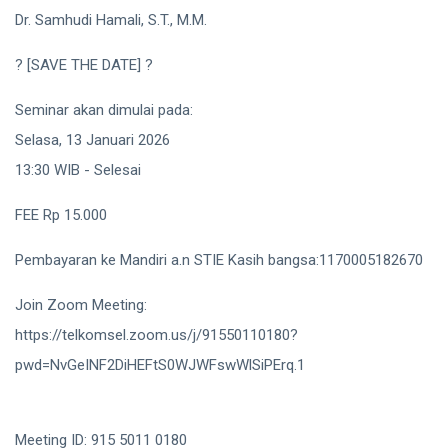
Dr. Samhudi Hamali, S.T., M.M.
? [SAVE THE DATE] ?
Seminar akan dimulai pada:
Selasa, 13 Januari 2026
13:30 WIB - Selesai
FEE Rp 15.000
Pembayaran ke Mandiri a.n STIE Kasih bangsa:1170005182670
Join Zoom Meeting:
https://telkomsel.zoom.us/j/91550110180?
pwd=NvGeINF2DiHEFtS0WJWFswWlSiPErq.1
Meeting ID: 915 5011 0180