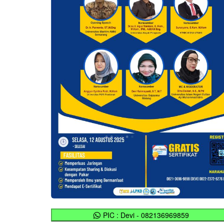
PIC : Devi - 082136969859