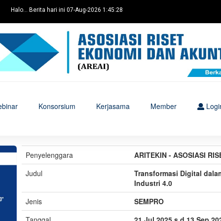
Halo... Berita hari ini 07-Aug-2026 1:45:28
binar
Konsorsium
Kerjasama
Member
Logi
Penyelenggara
ARITEKIN - ASOSIASI RI
Judul
Transformasi Digital dal
Industri 4.0
Jenis
SEMPRO
Tanggal
21 Jul 2025 s.d 13 Sep 20