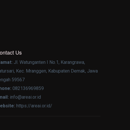
ontact Us
lamat:
Jl. Watunganten I No.1, Karangrawa,
atursari, Kec. Mranggen, Kabupaten Demak, Jawa
engah 59567
hone:
082136969859
mail:
info@areai.or.id
ebsite:
https://areai.or.id/