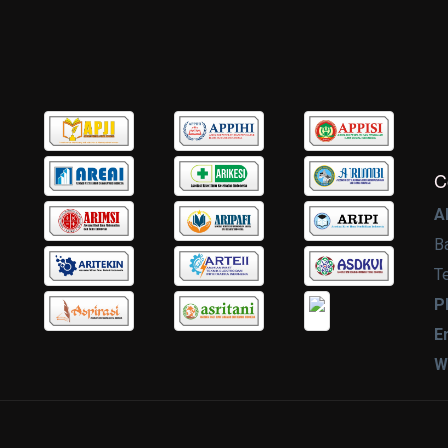
C
A
B
T
P
E
W