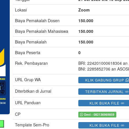
Lokasi
Zoom
Biaya Pemakalah Dosen
150.000
Biaya Pemakalah Mahasiswa
150.000
Biaya Pemakalah
150.000
Biaya Peserta
0
Rek. Pembayaran
BRI: 224201000618304 a
BNI: 2285852706 an ASO
URL Grup WA
KLIK GABUNG GRUP
Diterbitkan di Jurnal
TERBITKAN JURNAL
URL Panduan
KLIK BUKA FILE
CP
Devi - 082136969859
Template Sem-Pro
KLIK BUKA FILE