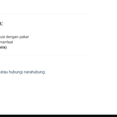
a:
usi dengan pakar
manfaat
atis)
atau hubungi narahubung: