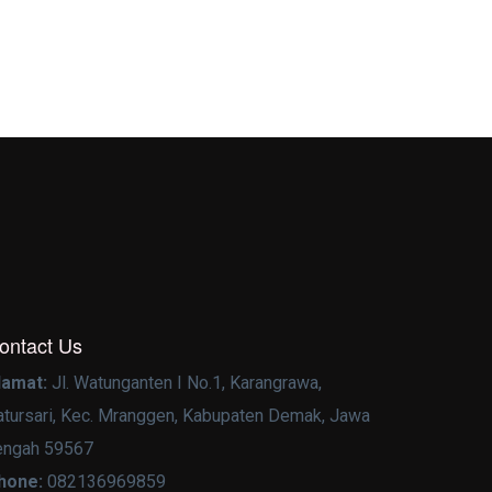
ontact Us
lamat:
Jl. Watunganten I No.1, Karangrawa,
atursari, Kec. Mranggen, Kabupaten Demak, Jawa
engah 59567
hone:
082136969859