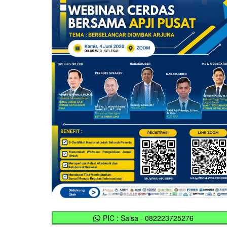
PIC : Salsa - 082223725276