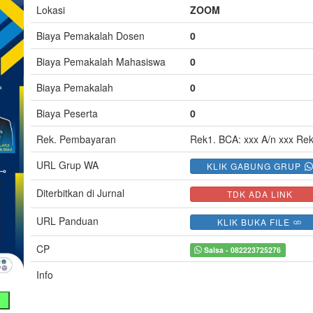
Lokasi
ZOOM
Biaya Pemakalah Dosen
0
Biaya Pemakalah Mahasiswa
0
Biaya Pemakalah
0
Biaya Peserta
0
Rek. Pembayaran
Rek1. BCA: xxx A/n xxx Rek2
URL Grup WA
KLIK GABUNG GRUP
Diterbitkan di Jurnal
TDK ADA LINK
URL Panduan
KLIK BUKA FILE
CP
Salsa - 082223725276
Info