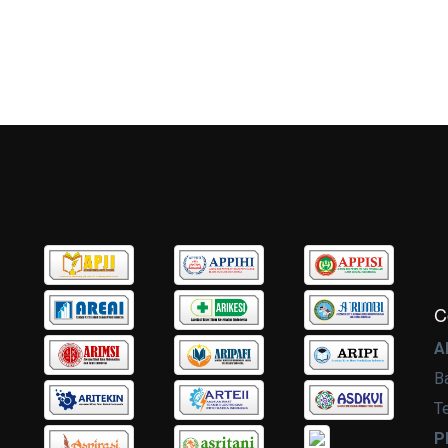
C
A
B
T
P