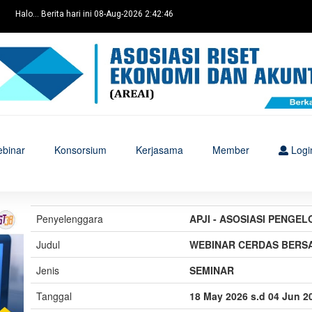
Halo... Berita hari ini 08-Aug-2026 2:42:46
binar
Konsorsium
Kerjasama
Member
Logi
Penyelenggara
APJI - ASOSIASI PENGEL
Judul
WEBINAR CERDAS BERSAM
Jenis
SEMINAR
Tanggal
18 May 2026 s.d 04 Jun 2