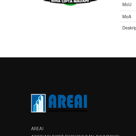
MoU
MoA
Deskrip
AREAI