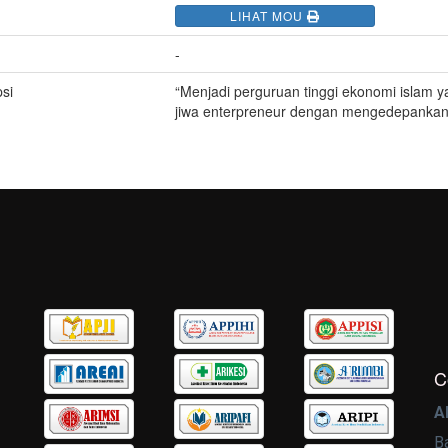
LIHAT MOU
-
si
“Menjadi perguruan tinggi ekonomi islam ya
jiwa enterpreneur dengan mengedepankan ni
C
A
B