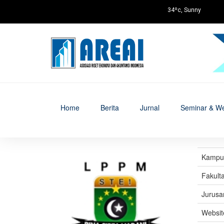
34ºc, Sunny
Home
Berita
Jurnal
Seminar & We
Kampus 
Fakult
Jurusa
Websit