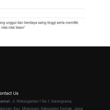
ng unggul dan berdaya saing tinggi serta memiliki
lai-nilai Islam”
ontact Us
lamat:
Jl. Watunganten I No.1, Karangrawa,
atursari, Kec. Mranggen, Kabupaten Demak, Jawa