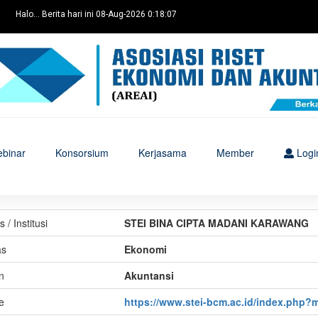
Halo... Berita hari ini 08-Aug-2026 0:18:07
binar
Konsorsium
Kerjasama
Member
Logi
/ Institusi
STEI BINA CIPTA MADANI KARAWANG
as
Ekonomi
n
Akuntansi
e
https://www.stei-bcm.ac.id/index.php?m