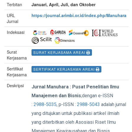
Terbitan
Januari, April, Juli, dan Oktober
URL
https://journal.arimbi.or.id/index.php/Manuhara
Jurnal
Indeksasi
Surat
SURAT KERJASAMA AREAI
Kerjasama
Sertifikat
SERTIFIKAT KERJASAMA AREAI
Kerjasama
Deskripsi
Jurnal Manuhara : Pusat Penelitian Ilmu
Manajemen dan Bisnis
;dengan e-ISSN
:
2988-5035
, p-ISSN :
2988-5043
adalah jurnal
yang ditujukan untuk publikasi artikel ilmiah
yang diterbitkan oleh Asosiasi Riset Ilmu
Manajemen Kewirausahaan dan Bisnis