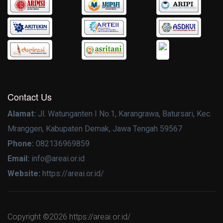
Contact Us
Alamat:
Jl. Watunganten I No.1, Karangrawa, Batursari, Kec.
Mranggen, Kabupaten Demak, Jawa Tengah 59567
Phone:
082136969859
Email:
info@areai.or.id
Website:
https://areai.or.id/
Copyright ©
2026 https://areai.or.id/