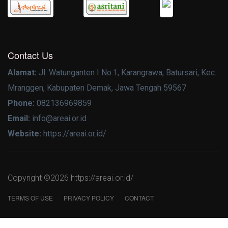
Contact Us
Alamat:
Jl. Watunganten I No.1, Karangrawa, Batursari, Kec.
Mranggen, Kabupaten Demak, Jawa Tengah 59567
Phone:
082136969859
Email:
info@areai.or.id
Website:
https://areai.or.id/
Copyright ©
2026 https://areai.or.id/
TERMS OF USE
PRIVACY POLICY
CONTACT